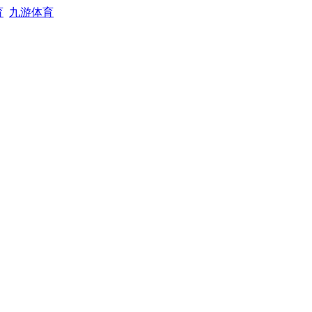
育
九游体育